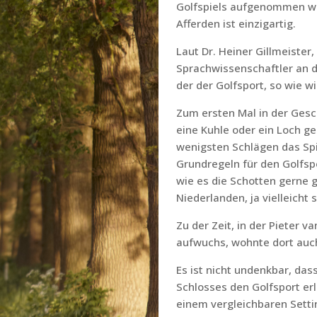
Golfspiels aufgenommen wur
Afferden ist einzigartig.
Laut Dr. Heiner Gillmeister
Sprachwissenschaftler an der
der der Golfsport, so wie 
Zum ersten Mal in der Gesch
eine Kuhle oder ein Loch g
wenigsten Schlägen das Spi
Grundregeln für den Golfspo
wie es die Schotten gerne 
Niederlanden, ja vielleicht
Zu der Zeit, in der Pieter 
aufwuchs, wohnte dort auch
Es ist nicht undenkbar, das
Schlosses den Golfsport erl
einem vergleichbaren Setti