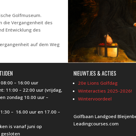
dische Golfmuseum.
in die Vergangenheit des
und Entwicklung des
e Vergangenheit auf dem Weg
TIJDEN
NIEUWTJES & ACTIES
 08:00 – 16:00 uur
20e Lions Golfdag
t: 11:00 – 22:00 uur (vrijdag,
Winteracties 2025-2026!
en zondag 10.00 uur –
Wintervoordeel
1:30 – 16.00 uur en 17.00 –
Golfbaan Landgoed Bleijenb
Leadingcourses.com
en is vanaf juni op
gesloten